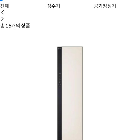
정수기
공기청정기
에어
총
15
개의 상품