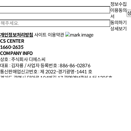
정보수집
이용동의
서
동의하기
상세보기
개인정보처리방침
사이트 이용약관
CS CENTER
1660-2635
COMPANY INFO
상호 : 주식회사 디에스씨
대표 : 김자룡 / 사업자 등록번호 : 886-86-02876
통신판매업신고번호 : 제 2022-경기광명-1441 호
경기도 광명시 덕안로 104번길 17 광명역M클러스터 1205호
개인정보 보호책임자 : 진현진
Copyright ⓒ 디에스렌탈. All rights reserved.
SEVIECE CENTER
LG전자서비스 주소 :
서울시 영등포구 여의대로128(여의도동, LG트윈타워)
제품 및 서비스 문의 : 1544-7777
본 사이트의 모든 콘텐츠는 저작권법의 보호를 받는 바, 무단 전재, 복사,