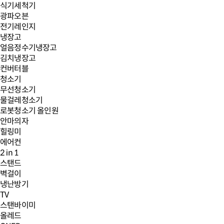
식기세척기
광파오븐
전기레인지
냉장고
얼음정수기냉장고
김치냉장고
컨버터블
청소기
무선청소기
물걸레청소기
로봇청소기 올인원
안마의자
힐링미
에어컨
2 in 1
스탠드
벽걸이
냉난방기
TV
스탠바이미
올레드