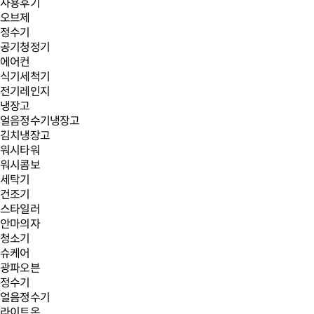
사용후기
오브제
정수기
공기청정기
에어컨
식기세척기
전기레인지
냉장고
얼음정수기냉장고
김치냉장고
워시타워
워시콤보
세탁기
건조기
스타일러
안마의자
청소기
슈케어
광파오븐
정수기
얼음정수기
라이트온