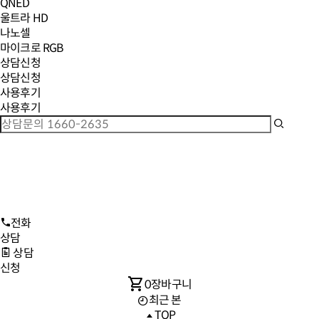
QNED
울트라 HD
나노셀
마이크로 RGB
상담신청
상담신청
사용후기
사용후기
전화
상담
상담
신청
shopping_cart
0
장바구니
최근 본
TOP