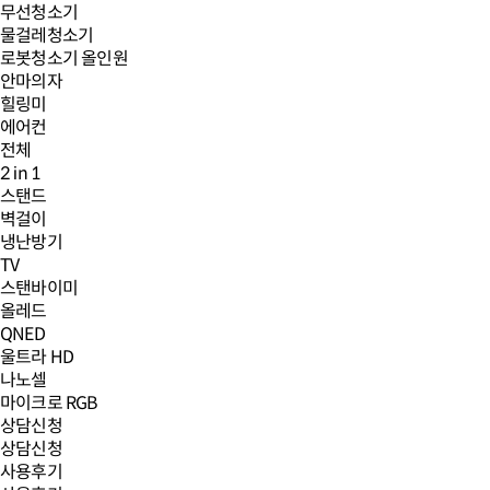
무선청소기
물걸레청소기
로봇청소기 올인원
안마의자
힐링미
에어컨
전체
2 in 1
스탠드
벽걸이
냉난방기
TV
스탠바이미
올레드
QNED
울트라 HD
나노셀
마이크로 RGB
상담신청
상담신청
사용후기