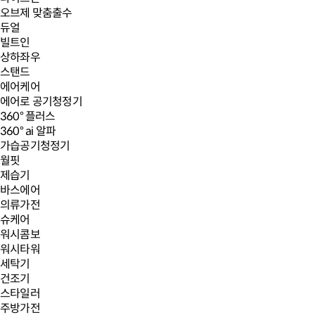
오브제 맞춤출수
듀얼
빌트인
상하좌우
스탠드
에어케어
에어로 공기청정기
360° 플러스
360° ai 알파
가습공기청정기
월핏
제습기
바스에어
의류가전
슈케어
워시콤보
워시타워
세탁기
건조기
스타일러
주방가전