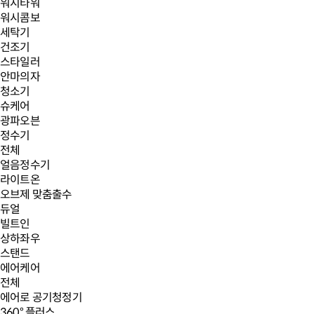
워시타워
워시콤보
세탁기
건조기
스타일러
안마의자
청소기
슈케어
광파오븐
정수기
전체
얼음정수기
라이트온
오브제 맞춤출수
듀얼
빌트인
상하좌우
스탠드
에어케어
전체
에어로 공기청정기
360° 플러스