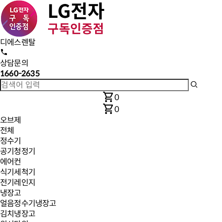
디에스렌탈
상담문의
1660-2635
shopping_cart
0
shopping_cart
0
오브제
전체
정수기
공기청정기
에어컨
식기세척기
전기레인지
냉장고
얼음정수기냉장고
김치냉장고