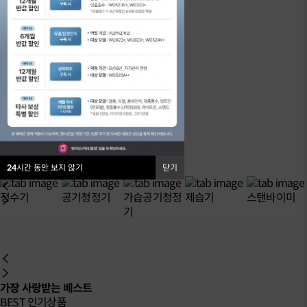
24
시간 동안 보지 않기
닫기
정수기
공기청정기
가습공기청정
제습기
스탠바이미
기
가장 사랑받는 베스트
BEST 인기상품