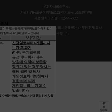
LG전자서비스 주소 :
서울시 영등포구 여의대로128(여의도동, LG트윈타워)
제품 및 서비스 문의 : 1544-7777
동의서
본 사이트의 모든 콘텐츠는 저작권법의 보호를 받는 바, 무단 전재, 복사,
을 이용하는 귀하의 개인정보를 아래와 같이
리방침
에서 확인하실 수 있습니다
.
배포 등을 금합니다.
적
보유기간
신청일로부터
6
개월까지
구독
보관 후 파기
(
다만
,
관계법령의
규정이나 회사 내부
방침에 의하여 보존할
필요가 있는 경우 당사는
해당 법령 및 당사
개인정보처리방침에서
정한 바에 따라
개인정보를 보관할 수
있습니다
.)
 수 있는 권리가 있으나
,
이에 동의하지 않을
shopping_cart
0
장바구니