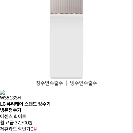
WS513SH
LG 퓨리케어 스탠드 정수기
냉온정수기
에센스 화이트
월 요금
37,700
원
제휴카드 할인가
0
원