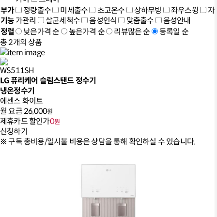
부가
정량출수
미세출수
초고온수
상하무빙
좌우스윙
자
기능
가관리
살균세척수
음성인식
맞춤출수
음성안내
정렬
낮은가격 순
높은가격 순
리뷰많은 순
등록일 순
총
2
개의 상품
WS511SH
LG 퓨리케어 슬림스탠드 정수기
냉온정수기
에센스 화이트
월 요금
26,000
원
제휴카드 할인가
0
원
신청하기
※ 구독 총비용/일시불 비용은 상담을 통해 확인하실 수 있습니다.