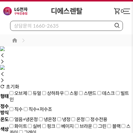
디에스렌탈
shopping_cart
0
초기화
오브제
듀얼
상하좌우
스윙
스탠드
데스크
빌트
형태
인
정수
직수
직수+저수조
방식
온도
얼음+냉온정
냉온정
냉정
온정
정수전용
화이트
실버
핑크
베이지
브라운
그린
블랙
스
색상
카이
그레이