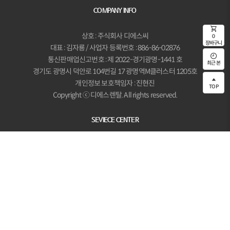
COMPANY INFO
shopping_cart
상호 : 주식회사 디에스씨
0
장바구니
대표 : 김자룡 / 사업자 등록번호 : 886-86-02876
통신판매업신고번호 : 제 2022-경기광명-1441 호
최근 본
경기도 광명시 덕안로 104번길 17 광명역M클러스터 1205호
개인정보 보호책임자 : 진현진
TOP
Copyright ⓒ 디에스렌탈. All rights reserved.
SEVIECE CENTER
LG전자서비스 주소 :
서울시 영등포구 여의대로128(여의도동, LG트윈타워)
제품 및 서비스 문의 : 1544-7777
동의서
본 사이트의 모든 콘텐츠는 저작권법의 보호를 받는 바, 무단 전재, 복사,
을 이용하는 귀하의 개인정보를 아래와 같이
리방침
에서 확인하실 수 있습니다
.
배포 등을 금합니다.
적
보유기간
신청일로부터
6
개월까지
구독
보관 후 파기