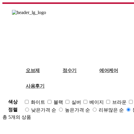
에어케어
에어로 공기청정기
전체
에어로 공기청정
기
오브제
정수기
에어케어
초기화
형태
가구형
월핏
에어로디자인
360˚형
사용후기
청정면적
5평~
10평~
20평~
30평~
40평~
부가기능
클린부스터
펫모드
아기케어
온풍
색상
화이트
블랙
실버
베이지
브라운
정렬
낮은가격 순
높은가격 순
리뷰많은 순
총
5
개의 상품