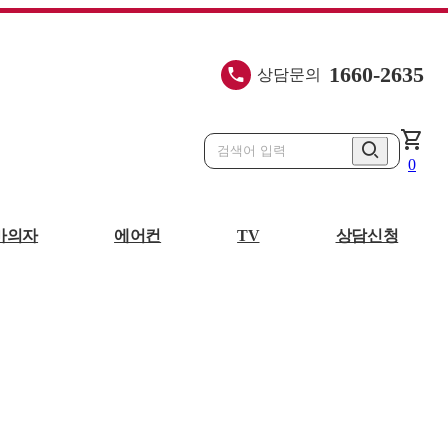
1660-2635
상담문의
shopping_cart
0
제습기
바스에어
마의자
에어컨
TV
상담신청
컨
캣타워