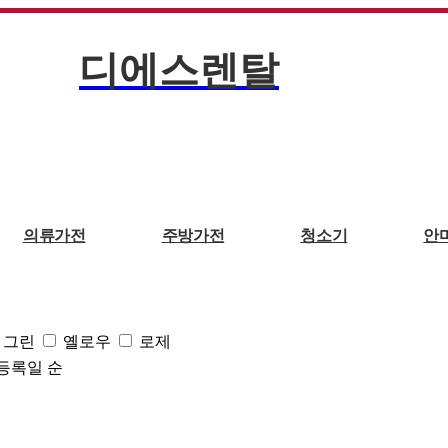
디에스렌탈
360° 플러스
360° ai 알파
가습공기청정기
월핏
의류가전
주방가전
청소기
안
대형
스탠드형
핸드폰무선충전
무드등
업소용
제습
가습
리모
그린
옐로우
로제
등록일 순