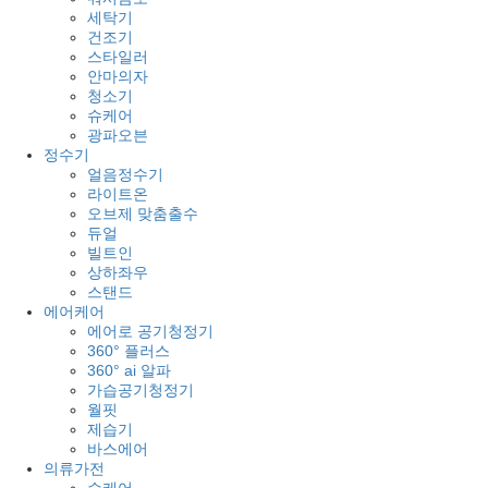
세탁기
건조기
스타일러
안마의자
청소기
슈케어
광파오븐
정수기
얼음정수기
라이트온
오브제 맞춤출수
듀얼
빌트인
상하좌우
스탠드
에어케어
에어로 공기청정기
360° 플러스
360° ai 알파
가습공기청정기
월핏
제습기
바스에어
의류가전