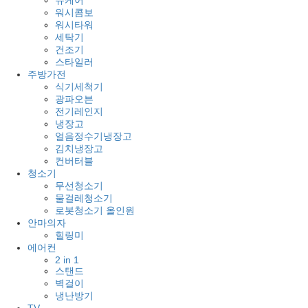
슈케어
워시콤보
워시타워
세탁기
건조기
스타일러
주방가전
식기세척기
광파오븐
전기레인지
냉장고
얼음정수기냉장고
김치냉장고
컨버터블
청소기
무선청소기
물걸레청소기
로봇청소기 올인원
안마의자
힐링미
에어컨
2 in 1
스탠드
벽걸이
냉난방기