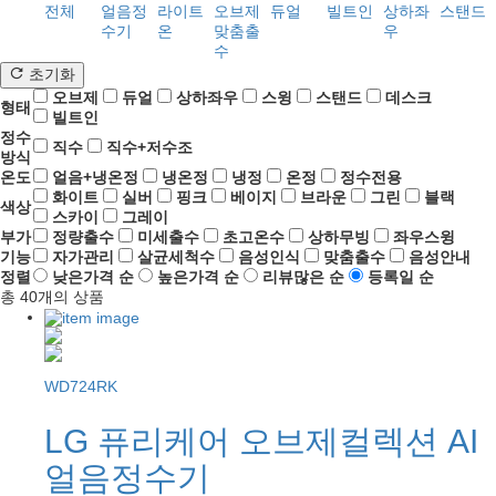
전체
얼음정
라이트
오브제
듀얼
빌트인
상하좌
스탠드
수기
온
맞춤출
우
수
초기화
오브제
듀얼
상하좌우
스윙
스탠드
데스크
형태
빌트인
정수
직수
직수+저수조
방식
온도
얼음+냉온정
냉온정
냉정
온정
정수전용
화이트
실버
핑크
베이지
브라운
그린
블랙
색상
스카이
그레이
부가
정량출수
미세출수
초고온수
상하무빙
좌우스윙
기능
자가관리
살균세척수
음성인식
맞춤출수
음성안내
정렬
낮은가격 순
높은가격 순
리뷰많은 순
등록일 순
총
40
개의 상품
WD724RK
LG 퓨리케어 오브제컬렉션 AI
얼음정수기