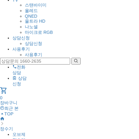
TV
스탠바이미
올레드
QNED
울트라 HD
나노셀
마이크로 RGB
상담신청
상담신청
사용후기
사용후기
전화
상담
상담
신청
shopping_cart
0
장바구니
최근 본
TOP
정수기
오브제