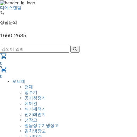
디에스렌탈
상담문의
1660-2635
shopping_cart
0
shopping_cart
0
오브제
전체
정수기
공기청정기
에어컨
식기세척기
전기레인지
냉장고
얼음정수기냉장고
김치냉장고
워시타워