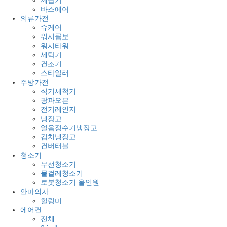
제습기
바스에어
의류가전
슈케어
워시콤보
워시타워
세탁기
건조기
스타일러
주방가전
식기세척기
광파오븐
전기레인지
냉장고
얼음정수기냉장고
김치냉장고
컨버터블
청소기
무선청소기
물걸레청소기
로봇청소기 올인원
안마의자
힐링미
에어컨
전체