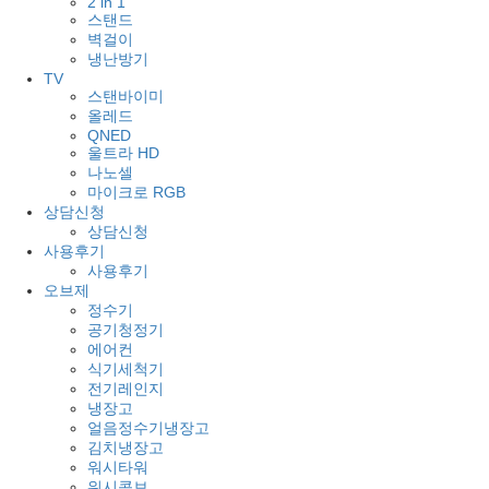
2 in 1
스탠드
벽걸이
냉난방기
TV
스탠바이미
올레드
QNED
울트라 HD
나노셀
마이크로 RGB
상담신청
상담신청
사용후기
사용후기
오브제
정수기
공기청정기
에어컨
식기세척기
전기레인지
냉장고
얼음정수기냉장고
김치냉장고
워시타워
워시콤보