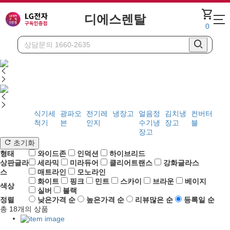
shopping_cart
디에스렌탈
0
주방가전
전기레인지
식기세
광파오
전기레
냉장고
얼음정
김치냉
컨버터
척기
븐
인지
수기냉
장고
블
장고
초기화
형태
와이드존
인덕션
하이브리드
상판글라
세라믹
미라듀어
클리어트랜스
강화글라스
스
매트라인
모노라인
화이트
핑크
민트
스카이
브라운
베이지
색상
실버
블랙
정렬
낮은가격 순
높은가격 순
리뷰많은 순
등록일 순
총
18
개의 상품