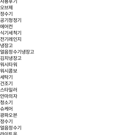
사용후기
오브제
정수기
공기청정기
에어컨
식기세척기
전기레인지
냉장고
얼음정수기냉장고
김치냉장고
워시타워
워시콤보
세탁기
건조기
스타일러
안마의자
청소기
슈케어
광파오븐
정수기
얼음정수기
라이트온