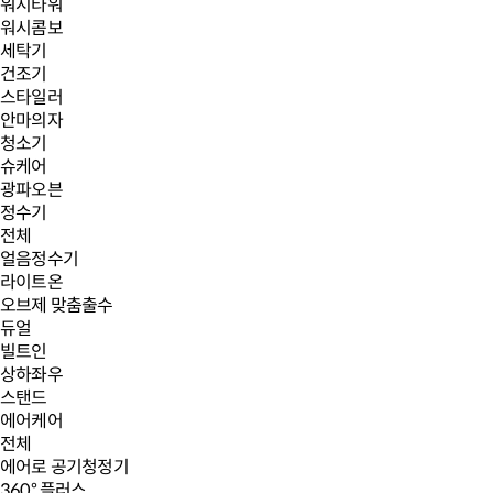
워시타워
워시콤보
세탁기
건조기
스타일러
안마의자
청소기
슈케어
광파오븐
정수기
전체
얼음정수기
라이트온
오브제 맞춤출수
듀얼
빌트인
상하좌우
스탠드
에어케어
전체
에어로 공기청정기
360° 플러스