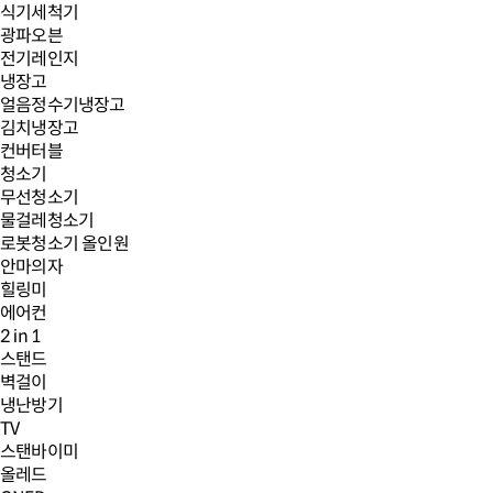
식기세척기
광파오븐
전기레인지
냉장고
얼음정수기냉장고
김치냉장고
컨버터블
청소기
무선청소기
물걸레청소기
로봇청소기 올인원
안마의자
힐링미
에어컨
2 in 1
스탠드
벽걸이
냉난방기
TV
스탠바이미
올레드