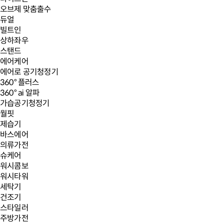
오브제 맞춤출수
듀얼
빌트인
상하좌우
스탠드
에어케어
에어로 공기청정기
360° 플러스
360° ai 알파
가습공기청정기
월핏
제습기
바스에어
의류가전
슈케어
워시콤보
워시타워
세탁기
건조기
스타일러
주방가전