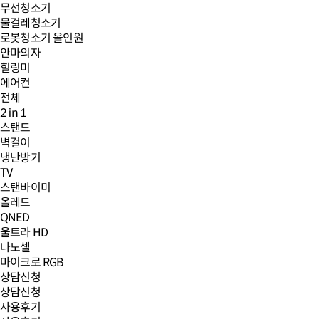
무선청소기
물걸레청소기
로봇청소기 올인원
안마의자
힐링미
에어컨
전체
2 in 1
스탠드
벽걸이
냉난방기
TV
스탠바이미
올레드
QNED
울트라 HD
나노셀
마이크로 RGB
상담신청
상담신청
사용후기