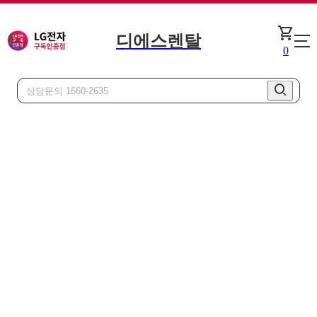
shopping_cart
디에스렌탈
오브제
0
공기청정기
바로 신청