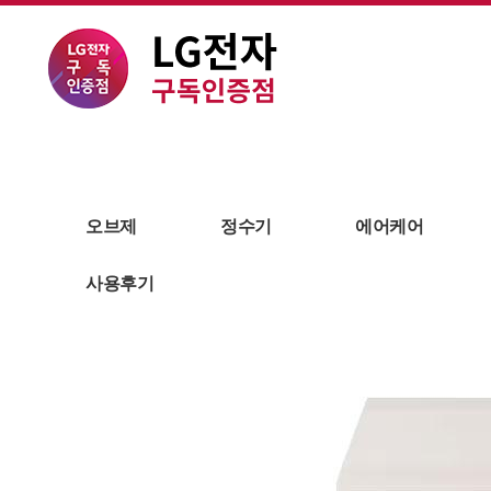
오브제
김치냉장고
바로 신청
오브제
정수기
에어케어
사용후기